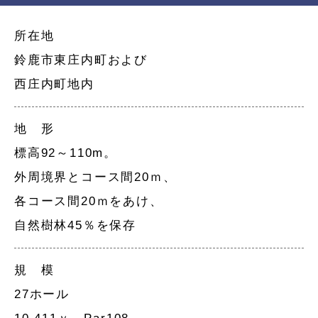
所在地
鈴鹿市東庄内町および
西庄内町地内
地 形
標高92～110m。
外周境界とコース間20ｍ、
各コース間20ｍをあけ、
自然樹林45％を保存
規 模
27ホール